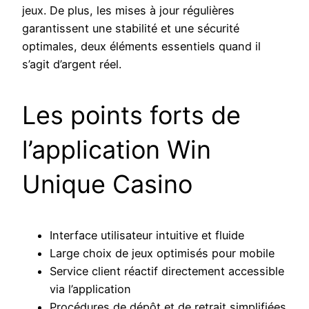
jeux. De plus, les mises à jour régulières
garantissent une stabilité et une sécurité
optimales, deux éléments essentiels quand il
s’agit d’argent réel.
Les points forts de
l’application Win
Unique Casino
Interface utilisateur intuitive et fluide
Large choix de jeux optimisés pour mobile
Service client réactif directement accessible
via l’application
Procédures de dépôt et de retrait simplifiées