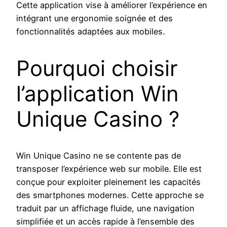
Cette application vise à améliorer l’expérience en
intégrant une ergonomie soignée et des
fonctionnalités adaptées aux mobiles.
Pourquoi choisir
l’application Win
Unique Casino ?
Win Unique Casino ne se contente pas de
transposer l’expérience web sur mobile. Elle est
conçue pour exploiter pleinement les capacités
des smartphones modernes. Cette approche se
traduit par un affichage fluide, une navigation
simplifiée et un accès rapide à l’ensemble des