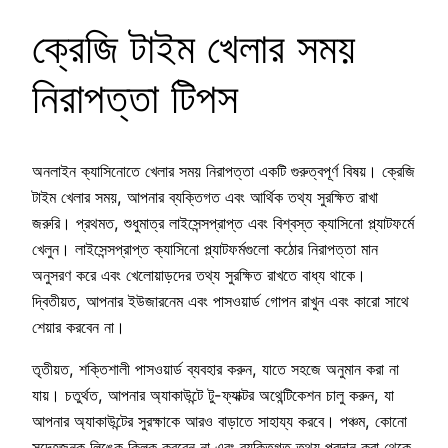
ক্রেজি টাইম খেলার সময়
নিরাপত্তা টিপস
অনলাইন ক্যাসিনোতে খেলার সময় নিরাপত্তা একটি গুরুত্বপূর্ণ বিষয়। ক্রেজি
টাইম খেলার সময়, আপনার ব্যক্তিগত এবং আর্থিক তথ্য সুরক্ষিত রাখা
জরুরি। প্রথমত, শুধুমাত্র লাইসেন্সপ্রাপ্ত এবং বিশ্বস্ত ক্যাসিনো প্ল্যাটফর্মে
খেলুন। লাইসেন্সপ্রাপ্ত ক্যাসিনো প্ল্যাটফর্মগুলো কঠোর নিরাপত্তা মান
অনুসরণ করে এবং খেলোয়াড়দের তথ্য সুরক্ষিত রাখতে বাধ্য থাকে।
দ্বিতীয়ত, আপনার ইউজারনেম এবং পাসওয়ার্ড গোপন রাখুন এবং কারো সাথে
শেয়ার করবেন না।
তৃতীয়ত, শক্তিশালী পাসওয়ার্ড ব্যবহার করুন, যাতে সহজে অনুমান করা না
যায়। চতুর্থত, আপনার অ্যাকাউন্টে টু-ফ্যাক্টর অথেন্টিকেশন চালু করুন, যা
আপনার অ্যাকাউন্টের সুরক্ষাকে আরও বাড়াতে সাহায্য করবে। পঞ্চম, কোনো
সন্দেহজনক লিঙ্কে ক্লিক করবেন না এবং ব্যক্তিগত তথ্য প্রদান করা থেকে