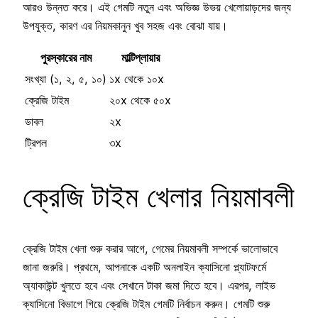
আরও উন্নত করে। এই গেমটি নতুন এবং অভিজ্ঞ উভয় খেলোয়াড়দের জন্য
উপযুক্ত, কারণ এর নিয়মকানুন খুব সহজ এবং বোঝা যায়।
পুরস্কারের নাম
মাল্টিপ্লায়ার
সংখ্যা (১, ২, ৫, ১০)
১x থেকে ১০x
ক্রেজি টাইম
২০x থেকে ৫০x
ডাবল
২x
ট্রিপল
৩x
ক্রেজি টাইম খেলার নিয়মাবলী
ক্রেজি টাইম খেলা শুরু করার আগে, গেমের নিয়মাবলী সম্পর্কে ভালোভাবে
জানা জরুরি। প্রথমে, আপনাকে একটি অনলাইন ক্যাসিনো প্ল্যাটফর্মে
অ্যাকাউন্ট খুলতে হবে এবং সেখানে টাকা জমা দিতে হবে। এরপর, লাইভ
ক্যাসিনো বিভাগে গিয়ে ক্রেজি টাইম গেমটি নির্বাচন করুন। গেমটি শুরু