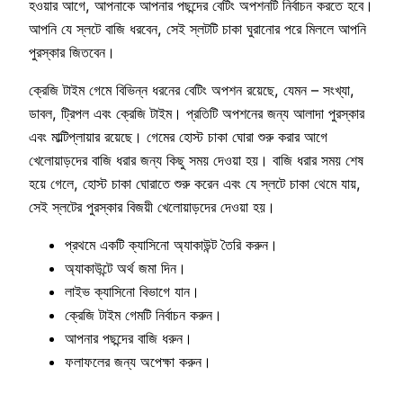
হওয়ার আগে, আপনাকে আপনার পছন্দের বেটিং অপশনটি নির্বাচন করতে হবে।
আপনি যে স্লটে বাজি ধরবেন, সেই স্লটটি চাকা ঘুরানোর পরে মিললে আপনি
পুরস্কার জিতবেন।
ক্রেজি টাইম গেমে বিভিন্ন ধরনের বেটিং অপশন রয়েছে, যেমন – সংখ্যা,
ডাবল, ট্রিপল এবং ক্রেজি টাইম। প্রতিটি অপশনের জন্য আলাদা পুরস্কার
এবং মাল্টিপ্লায়ার রয়েছে। গেমের হোস্ট চাকা ঘোরা শুরু করার আগে
খেলোয়াড়দের বাজি ধরার জন্য কিছু সময় দেওয়া হয়। বাজি ধরার সময় শেষ
হয়ে গেলে, হোস্ট চাকা ঘোরাতে শুরু করেন এবং যে স্লটে চাকা থেমে যায়,
সেই স্লটের পুরস্কার বিজয়ী খেলোয়াড়দের দেওয়া হয়।
প্রথমে একটি ক্যাসিনো অ্যাকাউন্ট তৈরি করুন।
🌿 We’re Here for You,
অ্যাকাউন্টে অর্থ জমা দিন।
লাইভ ক্যাসিনো বিভাগে যান।
Wherever You Are!
ক্রেজি টাইম গেমটি নির্বাচন করুন।
আপনার পছন্দের বাজি ধরুন।
ফলাফলের জন্য অপেক্ষা করুন।
Soul Meadow Holistic is only offering
Online Counselling, Therapy & Healing Sessions
–