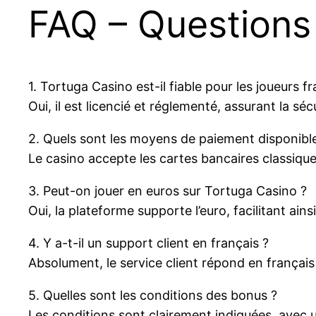
FAQ – Questions
1. Tortuga Casino est-il fiable pour les joueurs 
Oui, il est licencié et réglementé, assurant la s
2. Quels sont les moyens de paiement disponibl
Le casino accepte les cartes bancaires classique
3. Peut-on jouer en euros sur Tortuga Casino ?
Oui, la plateforme supporte l’euro, facilitant ains
4. Y a-t-il un support client en français ?
Absolument, le service client répond en français 
5. Quelles sont les conditions des bonus ?
Les conditions sont clairement indiquées, avec