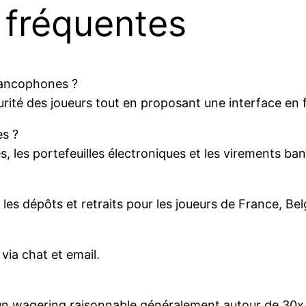
 fréquentes
francophones ?
écurité des joueurs tout en proposant une interface en 
es ?
s, les portefeuilles électroniques et les virements b
i les dépôts et retraits pour les joueurs de France, Bel
via chat et email.
 un wagering raisonnable généralement autour de 30x 