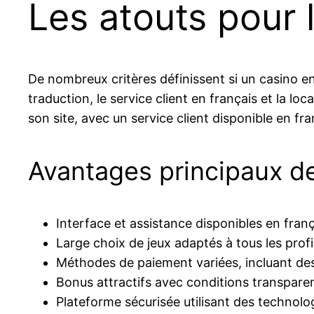
Les atouts pour 
De nombreux critères définissent si un casino en
traduction, le service client en français et la l
son site, avec un service client disponible en fr
Avantages principaux d
Interface et assistance disponibles en franç
Large choix de jeux adaptés à tous les profi
Méthodes de paiement variées, incluant des
Bonus attractifs avec conditions transpare
Plateforme sécurisée utilisant des technol