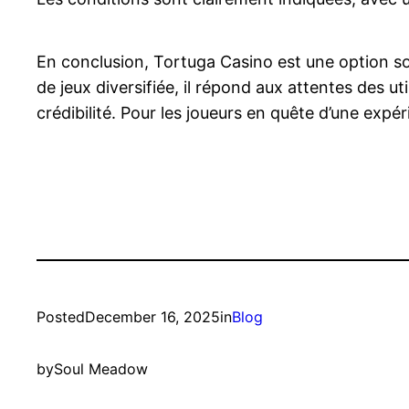
En conclusion, Tortuga Casino est une option sol
de jeux diversifiée, il répond aux attentes des u
crédibilité. Pour les joueurs en quête d’une expé
Posted
December 16, 2025
in
Blog
by
Soul Meadow