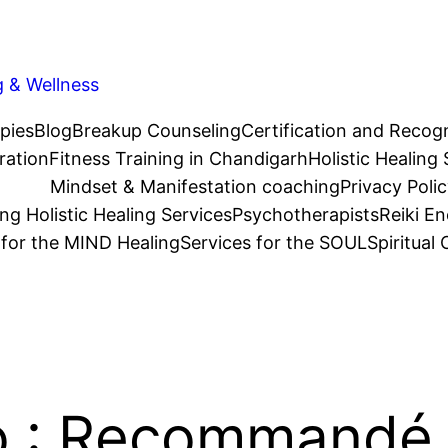
g & Wellness
pies
Blog
Breakup Counseling
Certification and Recogn
ration
Fitness Training in Chandigarh
Holistic Healing
Mindset & Manifestation coaching
Privacy Poli
ng Holistic Healing Services
Psychotherapists
Reiki E
 for the MIND Healing
Services for the SOUL
Spiritual
o : Recommandé 