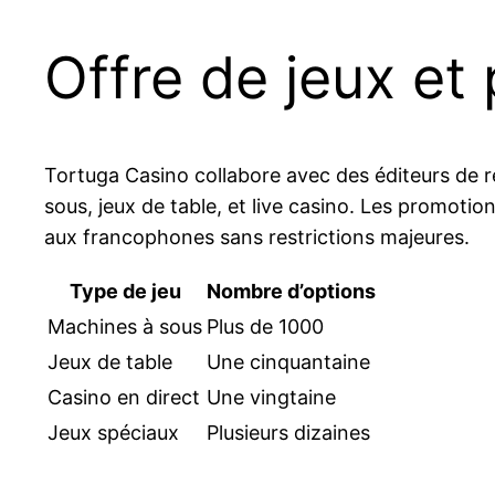
Offre de jeux et
Tortuga Casino collabore avec des éditeurs de
sous, jeux de table, et live casino. Les promoti
aux francophones sans restrictions majeures.
Type de jeu
Nombre d’options
Machines à sous
Plus de 1000
Jeux de table
Une cinquantaine
Casino en direct
Une vingtaine
Jeux spéciaux
Plusieurs dizaines