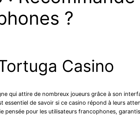
ophones ?
 Tortuga Casino
ne qui attire de nombreux joueurs grâce à son interfa
t essentiel de savoir si ce casino répond à leurs atten
 pensée pour les utilisateurs francophones, garantiss