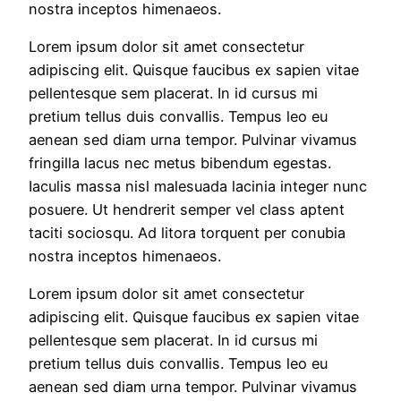
nostra inceptos himenaeos.
🌿 We’re Here for You,
Lorem ipsum dolor sit amet consectetur
Wherever You Are!
adipiscing elit. Quisque faucibus ex sapien vitae
pellentesque sem placerat. In id cursus mi
pretium tellus duis convallis. Tempus leo eu
Soul Meadow Holistic is only offering
aenean sed diam urna tempor. Pulvinar vivamus
Online Counselling, Therapy & Healing Sessions
–
fringilla lacus nec metus bibendum egestas.
accessible from the comfort of your home, anywhere in th
Iaculis massa nisl malesuada lacinia integer nunc
world.
posuere. Ut hendrerit semper vel class aptent
taciti sociosqu. Ad litora torquent per conubia
Your Wellness
nostra inceptos himenaeos.
Journey, Fully Onlin
Lorem ipsum dolor sit amet consectetur
adipiscing elit. Quisque faucibus ex sapien vitae
pellentesque sem placerat. In id cursus mi
pretium tellus duis convallis. Tempus leo eu
Book Your Session Today!
aenean sed diam urna tempor. Pulvinar vivamus