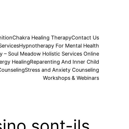
ition
Chakra Healing Therapy
Contact Us
 Services
Hypnotherapy For Mental Health
cy – Soul Meadow Holistic Services Online
nergy Healing
Reparenting And Inner Child
 Counseling
Stress and Anxiety Counseling
Workshops & Webinars
no sont-ils