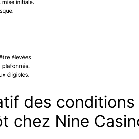
mise initiale.
isque.
 We’re Here for 
Wherever You Ar
tre élevées.
 plafonnés.
ux éligibles.
Soul Meadow Holistic is only offering
if des conditions
e Counselling, Therapy & Healing Sessions
– accessib
comfort of your home, anywhere in the world.
t chez Nine Casin
our Wellness Jour