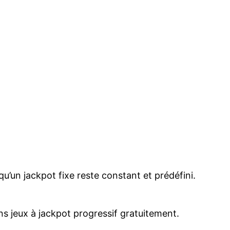
u’un jackpot fixe reste constant et prédéfini.
s jeux à jackpot progressif gratuitement.