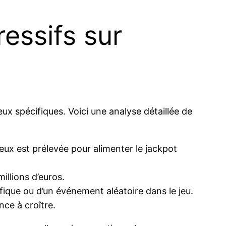
essifs sur
x spécifiques. Voici une analyse détaillée de
eux est prélevée pour alimenter le jackpot
illions d’euros.
ique ou d’un événement aléatoire dans le jeu.
nce à croître.