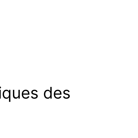
ney,
tiques des