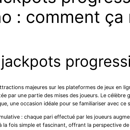
no : comment ça
 jackpots progress
tractions majeures sur les plateformes de jeux en lig
ntée par une partie des mises des joueurs. Le célèbr
ue, une occasion idéale pour se familiariser avec ce s
lative : chaque pari effectué par les joueurs augmen
la fois simple et fascinant, offrant la perspective d