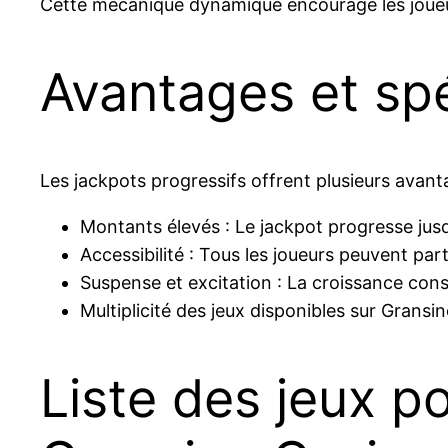
Cette mécanique dynamique encourage les joueurs
Avantages et spé
🌿
Les jackpots progressifs offrent plusieurs avanta
Montants élevés : Le jackpot progresse ju
Accessibilité : Tous les joueurs peuvent part
Suspense et excitation : La croissance con
Multiplicité des jeux disponibles sur Gransi
Onlin
Liste des jeux po