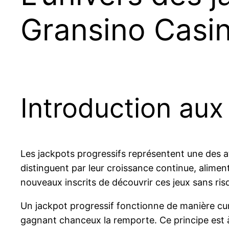
Gransino Casi
Introduction aux
Les jackpots progressifs représentent une des at
distinguent par leur croissance continue, alime
nouveaux inscrits de découvrir ces jeux sans risq
Un jackpot progressif fonctionne de manière cumu
gagnant chanceux la remporte. Ce principe est à 