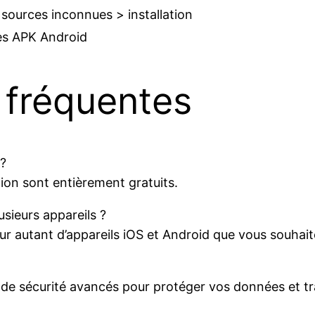
sources inconnues > installation
ces APK Android
 fréquentes
 ?
ation sont entièrement gratuits.
usieurs appareils ?
sur autant d’appareils iOS et Android que vous souhait
 de sécurité avancés pour protéger vos données et tr