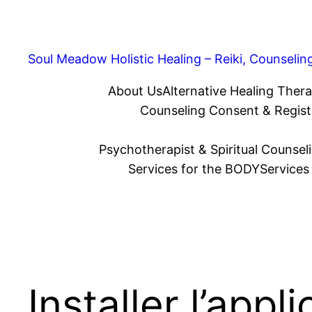
Soul Meadow Holistic Healing – Reiki, Counselin
About Us
Alternative Healing Thera
Counseling Consent & Regist
Psychotherapist & Spiritual Counseli
Services for the BODY
Services
Installer l’app