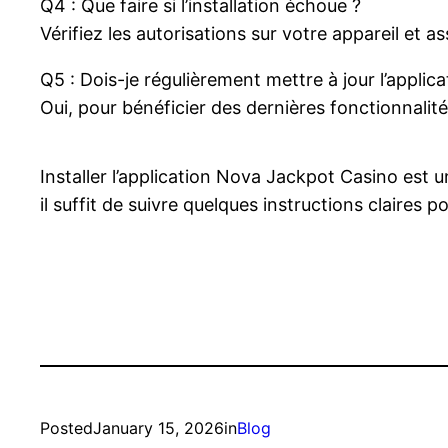
Q4 : Que faire si l’installation échoue ?
Vérifiez les autorisations sur votre appareil et 
Q5 : Dois-je régulièrement mettre à jour l’applica
Oui, pour bénéficier des dernières fonctionnalités 
Installer l’application Nova Jackpot Casino est u
il suffit de suivre quelques instructions claire
Posted
January 15, 2026
in
Blog