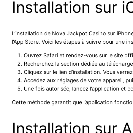
Installation sur 
L’installation de Nova Jackpot Casino sur iPhone 
l’App Store. Voici les étapes à suivre pour une inst
Ouvrez Safari et rendez-vous sur le site off
Recherchez la section dédiée au téléchargem
Cliquez sur le lien d’installation. Vous ver
Accédez aux réglages de votre appareil, puis
Une fois autorisée, lancez l’application et
Cette méthode garantit que l’application fonctio
Installation sur 