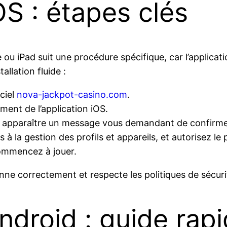
iOS : étapes clés
ou iPad suit une procédure spécifique, car l’applicat
allation fluide :
iciel
nova-jackpot-casino.com
.
ent de l’application iOS.
rez apparaître un message vous demandant de confirmer 
 à la gestion des profils et appareils, et autorisez le
 commencez à jouer.
nne correctement et respecte les politiques de sécuri
Android : guide rap