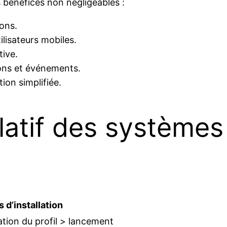
rs bénéfices non négligeables :
Fully Online
ons.
ilisateurs mobiles.
tive.
Book Your Session Today!
ions et événements.
ion simplifiée.
💬 WhatsApp Us
latif des systèmes
📞 Call Us
 d’installation
ation du profil > lancement