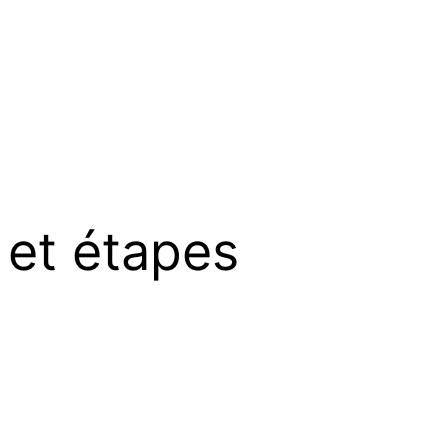
 et étapes