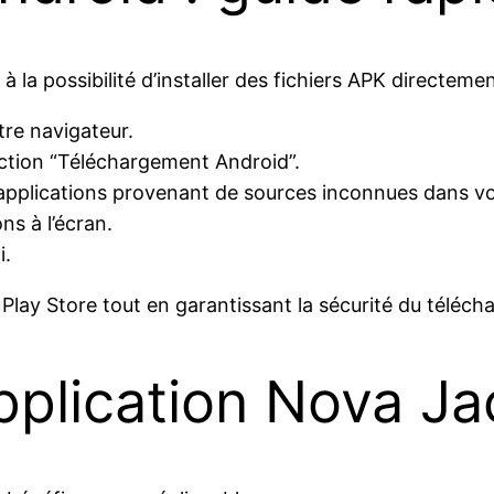
 la possibilité d’installer des fichiers APK directemen
 We’re Here for 
tre navigateur.
ection “Téléchargement Android”.
Wherever You Ar
on d’applications provenant de sources inconnues dans 
ns à l’écran.
i.
 Play Store tout en garantissant la sécurité du téléc
Soul Meadow Holistic is only offering
e Counselling, Therapy & Healing Sessions
– accessib
comfort of your home, anywhere in the world.
pplication Nova J
our Wellness Jour