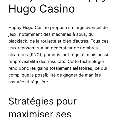
Hugo Casino
Happy Hugo Casino propose un large éventail de
jeux, notamment des machines à sous, du
blackjack, de la roulette et bien d’autres. Tous ces
jeux reposent sur un générateur de nombres
aléatoires (RNG), garantissant l’équité, mais aussi
l’imprévisibilité des résultats. Cette technologie
rend donc les gains totalement aléatoires, ce qui
complique la possibilité de gagner de manière
assurée et régulière.
Stratégies pour
maximiser ses