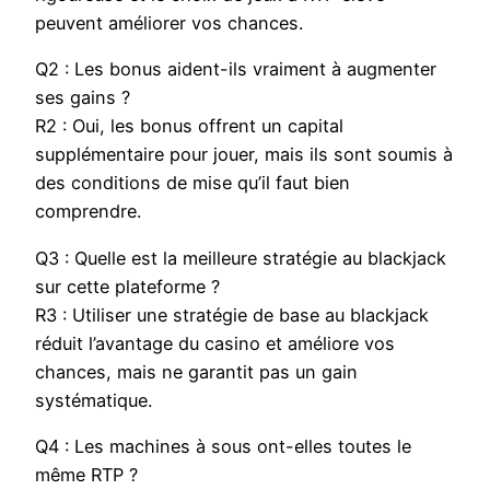
peuvent améliorer vos chances.
Q2 : Les bonus aident-ils vraiment à augmenter
ses gains ?
R2 : Oui, les bonus offrent un capital
supplémentaire pour jouer, mais ils sont soumis à
des conditions de mise qu’il faut bien
comprendre.
Q3 : Quelle est la meilleure stratégie au blackjack
sur cette plateforme ?
R3 : Utiliser une stratégie de base au blackjack
réduit l’avantage du casino et améliore vos
chances, mais ne garantit pas un gain
systématique.
Q4 : Les machines à sous ont-elles toutes le
même RTP ?