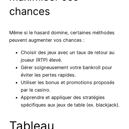
chances
Même si le hasard domine, certaines méthodes
peuvent augmenter vos chances :
Choisir des jeux avec un taux de retour au
joueur (RTP) élevé.
Gérer soigneusement votre bankroll pour
éviter les pertes rapides.
Utiliser les bonus et promotions proposés
par le casino.
Apprendre et appliquer des stratégies
spécifiques aux jeux de table (ex. blackjack).
Tableau