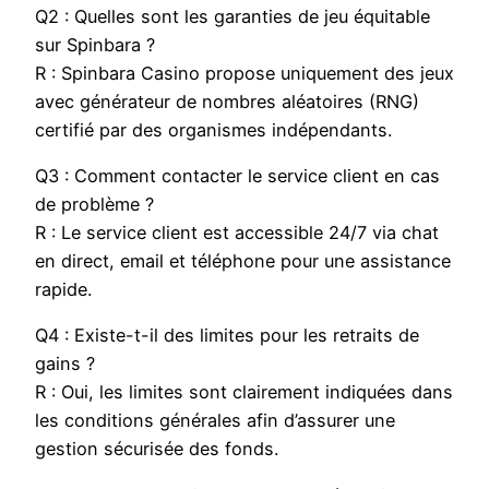
Q2 : Quelles sont les garanties de jeu équitable
sur Spinbara ?
R : Spinbara Casino propose uniquement des jeux
avec générateur de nombres aléatoires (RNG)
certifié par des organismes indépendants.
Q3 : Comment contacter le service client en cas
de problème ?
R : Le service client est accessible 24/7 via chat
en direct, email et téléphone pour une assistance
rapide.
Q4 : Existe-t-il des limites pour les retraits de
gains ?
R : Oui, les limites sont clairement indiquées dans
les conditions générales afin d’assurer une
gestion sécurisée des fonds.