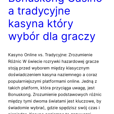
a tradycyjne
kasyna który
wybór dla graczy
Kasyno Online vs. Tradycyjne: Zrozumienie
Różnic W świecie rozrywki hazardowej gracze
stoją przed wyborem między klasycznym
doświadczeniem kasyna naziemnego a coraz
popularniejszymi platformami online. Jedną z
takich platform, która przyciąga uwagę, jest
Bonuskong. Zrozumienie podstawowych różnic
między tymi dwoma światami jest kluczowe, by
świadomie wybrać, gdzie spędzisz swój czas i