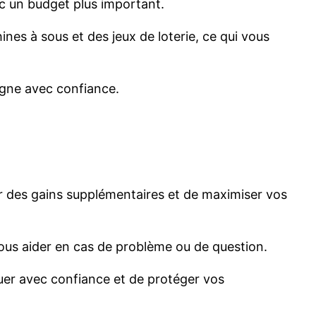
c un budget plus important.
nes à sous et des jeux de loterie, ce qui vous
igne avec confiance.
r des gains supplémentaires et de maximiser vos
vous aider en cas de problème ou de question.
jouer avec confiance et de protéger vos