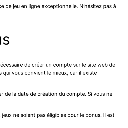
 de jeu en ligne exceptionnelle. N’hésitez pas à
us
 nécessaire de créer un compte sur le site web de
qui vous convient le mieux, car il existe
r de la date de création du compte. Si vous ne
jeux ne soient pas éligibles pour le bonus. Il est