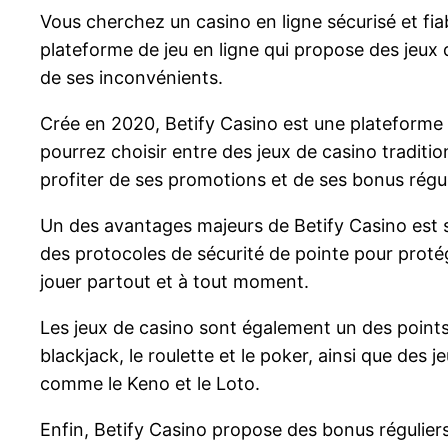
Vous cherchez un casino en ligne sécurisé et fia
plateforme de jeu en ligne qui propose des jeux
de ses inconvénients.
Crée en 2020, Betify Casino est une plateforme d
pourrez choisir entre des jeux de casino traditi
🌿
profiter de ses promotions et de ses bonus régul
Un des avantages majeurs de Betify Casino est s
des protocoles de sécurité de pointe pour proté
jouer partout et à tout moment.
Les jeux de casino sont également un des points
blackjack, le roulette et le poker, ainsi que des
Onlin
comme le Keno et le Loto.
Enfin, Betify Casino propose des bonus régulier