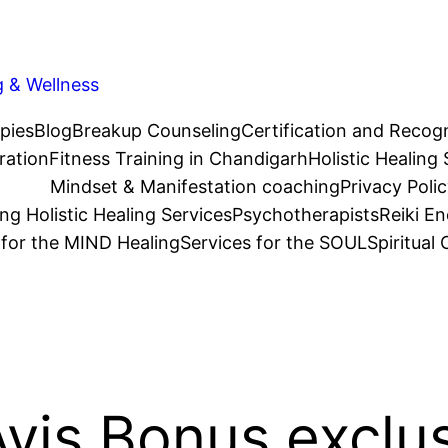
g & Wellness
pies
Blog
Breakup Counseling
Certification and Recogn
ration
Fitness Training in Chandigarh
Holistic Healing
Mindset & Manifestation coaching
Privacy Poli
ng Holistic Healing Services
Psychotherapists
Reiki E
 for the MIND Healing
Services for the SOUL
Spiritual
Avis Bonus exclu