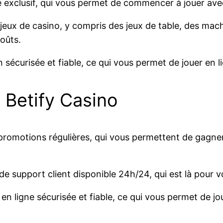
 exclusif, qui vous permet de commencer à jouer ave
eux de casino, y compris des jeux de table, des machi
oûts.
sécurisée et fiable, ce qui vous permet de jouer en l
 Betify Casino
promotions régulières, qui vous permettent de gagne
e support client disponible 24h/24, qui est là pour 
 en ligne sécurisée et fiable, ce qui vous permet de 