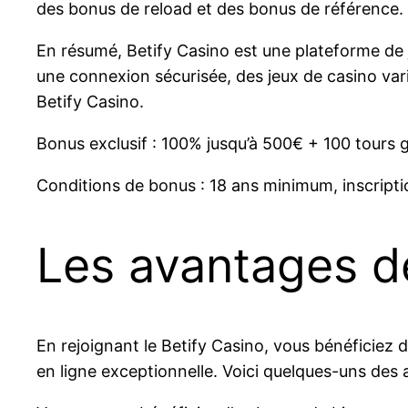
des bonus de reload et des bonus de référence. 
Y
En résumé, Betify Casino est une plateforme de je
une connexion sécurisée, des jeux de casino vari
Betify Casino.
Bonus exclusif : 100% jusqu’à 500€ + 100 tours g
Conditions de bonus : 18 ans minimum, inscript
Les avantages de
En rejoignant le Betify Casino, vous bénéficiez
en ligne exceptionnelle. Voici quelques-uns des