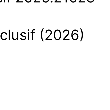
clusif (2026)