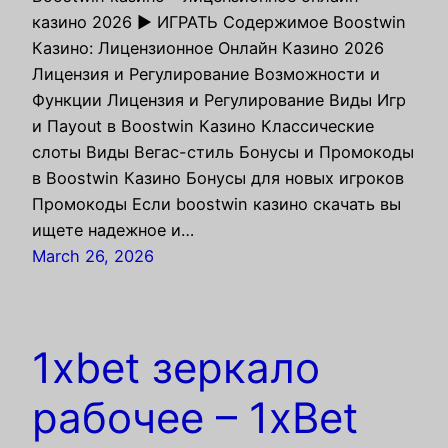
казино 2026 ▶️ ИГРАТЬ Содержимое Boostwin
Казино: Лицензионное Онлайн Казино 2026
Лицензия и Регулирование Возможности и
Функции Лицензия и Регулирование Виды Игр
и Пayout в Boostwin Казино Классические
слоты Виды Вегас-стиль Бонусы и Промокоды
в Boostwin Казино Бонусы для новых игроков
Промокоды Если boostwin казино скачать вы
ищете надежное и…
March 26, 2026
1xbet зеркало
рабочее – 1xBet