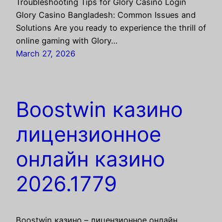
Troubleshooting Tips for Glory Casino Login
Glory Casino Bangladesh: Common Issues and
Solutions Are you ready to experience the thrill of
online gaming with Glory…
March 27, 2026
Boostwin казино
лицензионное
онлайн казино
2026.1779
Boostwin казино – лицензионное онлайн