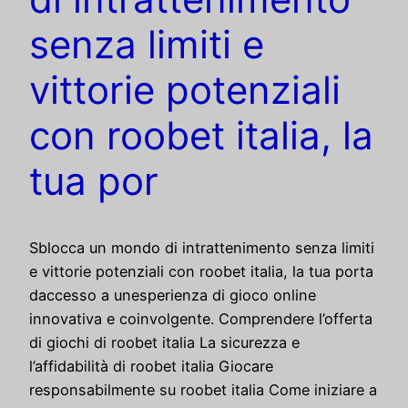
senza limiti e
vittorie potenziali
con roobet italia, la
tua por
Sblocca un mondo di intrattenimento senza limiti
e vittorie potenziali con roobet italia, la tua porta
daccesso a unesperienza di gioco online
innovativa e coinvolgente. Comprendere l’offerta
di giochi di roobet italia La sicurezza e
l’affidabilità di roobet italia Giocare
responsabilmente su roobet italia Come iniziare a