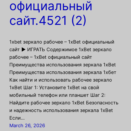
официальный
сайт.4521 (2)
1xbet зеркало рабочее – 1xBet официальный
сайт ▶️ ИГРАТЬ Содержимое 1xBet зеркало
рабочее – 1xBet официальный сайт
Преимущества использования зеркала 1xBet
Преимущества использования зеркала 1хбет
Как найти и использовать рабочее зеркало
1xBet Шаг 1: Установите 1xBet на свой
мобильный телефон или планшет Шаг 2:
Найдите рабочее зеркало 1xBet Безопасность
и надежность использования зеркала 1xBet
Если…
March 26, 2026