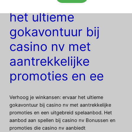
winkansen ervaar
het ultieme
gokavontuur bij
casino nv met
aantrekkelijke
promoties en ee
Verhoog je winkansen: ervaar het ultieme
gokavontuur bij casino nv met aantrekkelijke
promoties en een uitgebreid spelaanbod. Het
aanbod aan spellen bij casino nv Bonussen en
promoties die casino nv aanbiedt