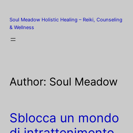
Soul Meadow Holistic Healing – Reiki, Counseling
& Wellness
Author:
Soul Meadow
Sblocca un mondo
di intrattenimento