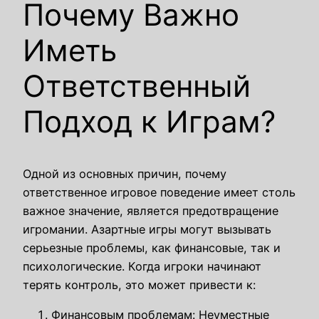
Почему Важно
Иметь
Ответственный
Подход к Играм?
Одной из основных причин, почему
ответственное игровое поведение имеет столь
важное значение, является предотвращение
игромании. Азартные игры могут вызывать
серьезные проблемы, как финансовые, так и
психологические. Когда игроки начинают
терять контроль, это может привести к:
Финансовым проблемам: Неуместные