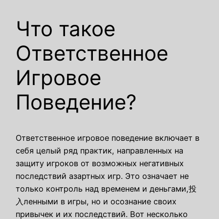
Что такое
Ответственное
Игровое
Поведение?
Ответственное игровое поведение включает в
себя целый ряд практик, направленных на
защиту игроков от возможных негативных
последствий азартных игр. Это означает не
только контроль над временем и деньгами,投
入ленными в игры, но и осознание своих
привычек и их последствий. Вот несколько