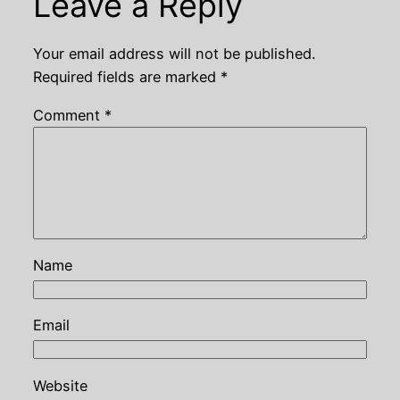
Leave a Reply
Your email address will not be published.
Required fields are marked
*
Comment
*
Name
Email
Website