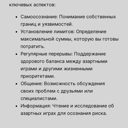
ключевых аспектов:
Самоосознание: Понимание собственных
границ и уязвимостей.
Установление лимитов: Определение
максимальной суммы, которую вы готовы
потратить.
Регулярные перерывы: Поддержание
здорового баланса между азартными
играми и другими жизненными
приоритетами.
Общение: Возможность обсуждения
своих проблем с друзьями или
специалистами.
Информация: Чтение и исследование об
азартных играх для осознания риска.