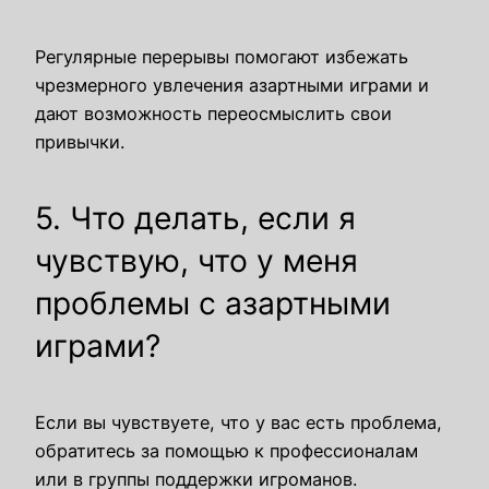
Регулярные перерывы помогают избежать
чрезмерного увлечения азартными играми и
дают возможность переосмыслить свои
привычки.
5. Что делать, если я
чувствую, что у меня
проблемы с азартными
играми?
Если вы чувствуете, что у вас есть проблема,
обратитесь за помощью к профессионалам
или в группы поддержки игроманов.